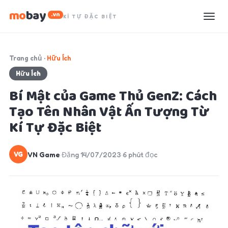
mo
bay
.vn
KÍ TỰ ĐẶC BIỆT
Trang chủ
·
Hữu Ích
Hữu Ích
Bí Mật của Game Thủ GenZ: Cách
Tạo Tên Nhân Vật Ấn Tượng Từ
Kí Tự Đặc Biệt
VN Game
·
Đăng 14/07/2023
·
6 phút đọc
VG